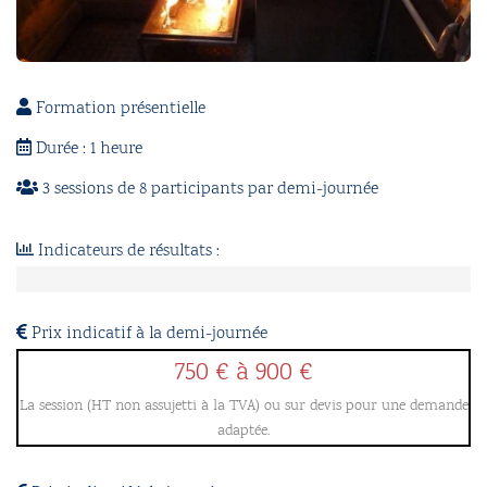
Formation présentielle
Durée : 1 heure
3 sessions de 8 participants par demi-journée
Indicateurs de résultats :
97
%
de
Prix indicatif à la demi-journée
satisfaction
750 € à 900 €
pour
La session (HT non assujetti à la TVA) ou sur devis pour une demande
cette
adaptée.
formation.