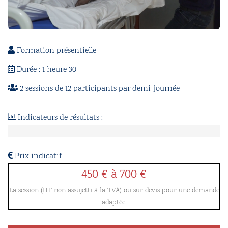
Formation présentielle
Durée : 1 heure 30
2 sessions de 12 participants par demi-journée
Indicateurs de résultats :
94
%
de
Prix indicatif
satisfaction
450 € à 700
€
pour
La session (HT non assujetti à la TVA) ou sur devis pour une demande
cette
adaptée.
formation.