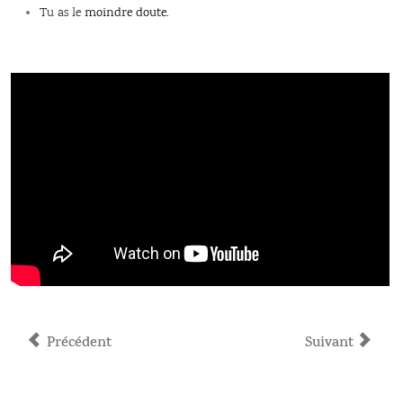
Tu as le
moindre doute.
Article précédent : Consigne incendie et évacuation pour le
Article suivant
Précédent
Suivant