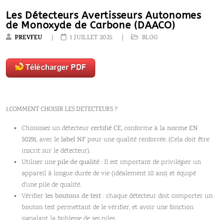
Les Détecteurs Avertisseurs Autonomes
de Monoxyde de Carbone (DAACO)
PREVFEU
1 JUILLET 2025
BLOG
1.COMMENT CHOISIR LES DETECTEURS ?
Choisissez un détecteur
certifié CE
, conforme à la
norme EN
50291
, avec le
label NF
pour une qualité renforcée. (Cela doit être
inscrit sur le détecteur).
Utiliser une
pile de qualité
: Il est important de privilégier un
appareil à longue durée de vie (idéalement 10 ans) et équipé
d’une pile de qualité.
Vérifier
les boutons de test
: chaque détecteur doit comporter un
bouton test permettant de le vérifier, et avoir une fonction
signalant la faiblesse de ses piles.